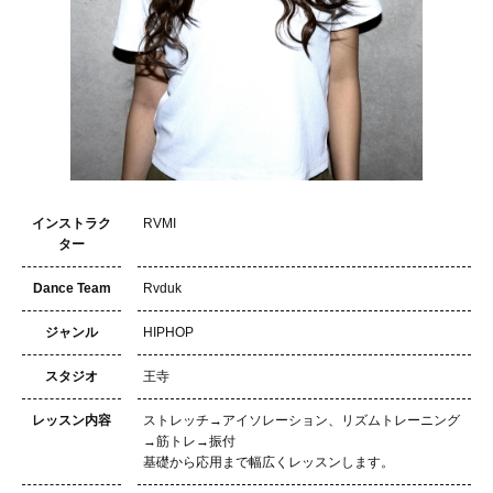
インストラク
RVMI
ター
Dance Team
Rvduk
ジャンル
HIPHOP
スタジオ
王寺
レッスン内容
ストレッチ→アイソレーション、リズムトレーニング
→筋トレ→振付
基礎から応用まで幅広くレッスンします。